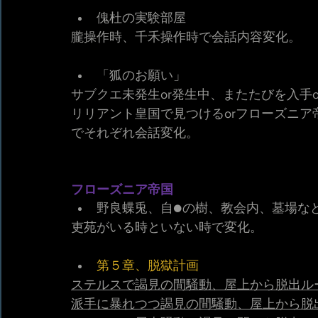
傀杜の実験部屋
朧操作時、千禾操作時で会話内容変化。
「狐のお願い」
サブクエ未発生or発生中、またたびを入手o
リリアント皇国で見つけるorフローズニア
でそれぞれ会話変化。
フローズニア帝国
野良蝶兎、自●の樹、教会内、墓場な
吏苑がいる時といない時で変化。
第５章、脱獄計画
ステルスで謁見の間騒動、屋上から脱出ル
派手に暴れつつ謁見の間騒動、屋上から脱