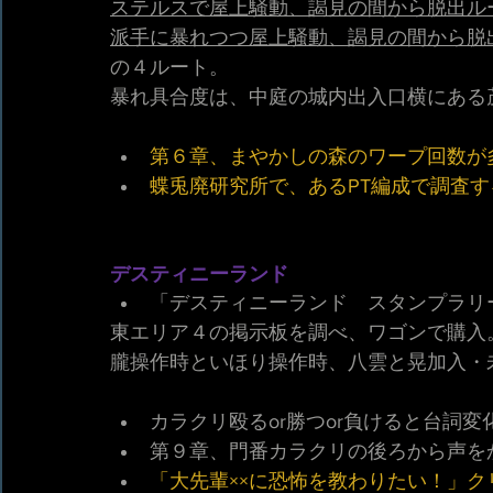
ステルスで屋上騒動、謁見の間から脱出ル
派手に暴れつつ屋上騒動、謁見の間から脱
の４ルート。
暴れ具合度は、中庭の城内出入口横にある
第６章、まやかしの森のワープ回数が多
蝶兎廃研究所で、あるPT編成で調査す
デスティニーランド
「デスティニーランド　スタンプラリ
東エリア４の掲示板を調べ、ワゴンで購入
朧操作時といほり操作時、八雲と晃加入・
カラクリ殴るor勝つor負けると台詞変
第９章、門番カラクリの後ろから声を
「大先輩××に恐怖を教わりたい！」