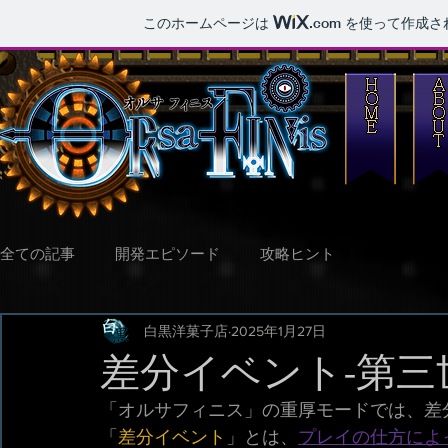
このホームページは
.com
を使って作成さ
全ての記事
開発エピソード
攻略ヒント
白黒洋菓子店
2025年1月27日
差分イベント-第三
「オルサフィニス」の重厚モードでは、差
「
差分イベント
」とは、
プレイの仕方によ